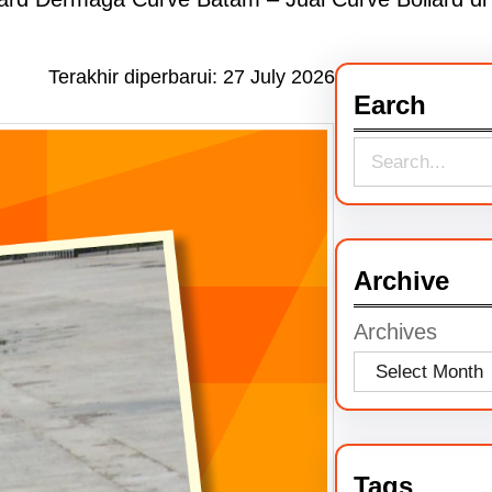
Terakhir diperbarui:
27 July 2026
Earch
S
e
a
r
Archive
c
Archives
h
Tags