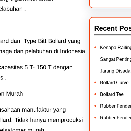
elabuhan .
Recent Pos
lard dan Type Bitt Bollard yang
Kenapa Railin
maga dan pelabuhan di Indonesia.
Sangat Penting
kapasitas 5 T- 150 T dengan
Jarang Disadar
s .
Bollard Curve
han Murah
Bollard Tee
Rubber Fende
usahaan manufaktur yang
Rubber Fende
llard. Tidak hanya memproduksi
 elastomer murah.