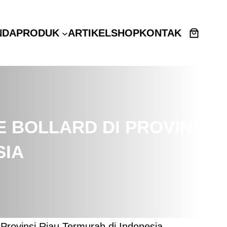
NDA
PRODUK
ARTIKEL
SHOP
KONTAK
 BOLLARD DI PROVINSI
SIA
Provinsi Riau Termurah di Indonesia