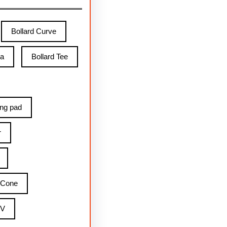
Bollard Curve
ga
Bollard Tee
ing pad
r
 Cone
 V