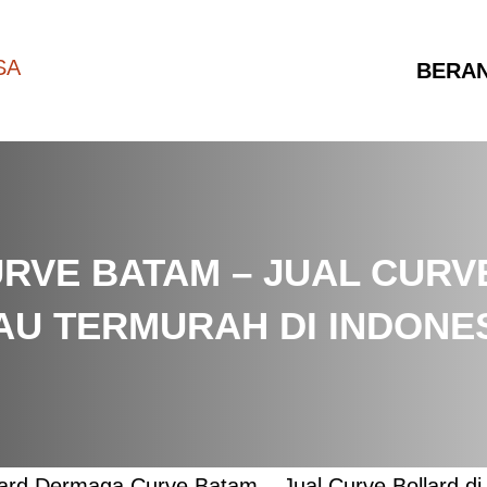
BERA
VE BATAM – JUAL CURVE
AU TERMURAH DI INDONE
lard Dermaga Curve Batam – Jual Curve Bollard di 