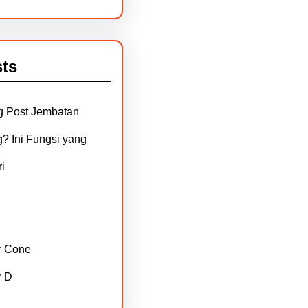
ts
g Post Jembatan
? Ini Fungsi yang
i
r Cone
r D