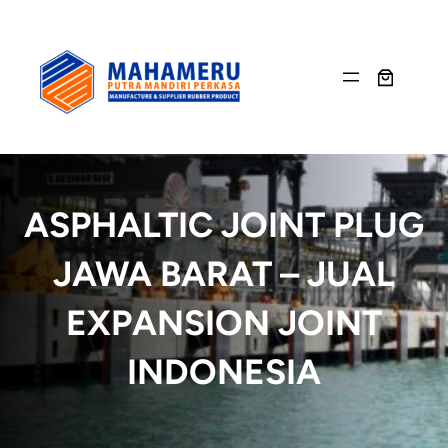
Skip
to
content
ASPHALTIC JOINT PLUG
JAWA BARAT – JUAL
EXPANSION JOINT
INDONESIA