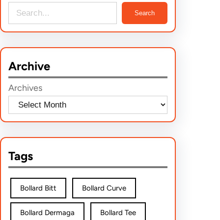
S
Search
e
a
r
Archive
c
h
Archives
Tags
Bollard Bitt
Bollard Curve
Bollard Dermaga
Bollard Tee