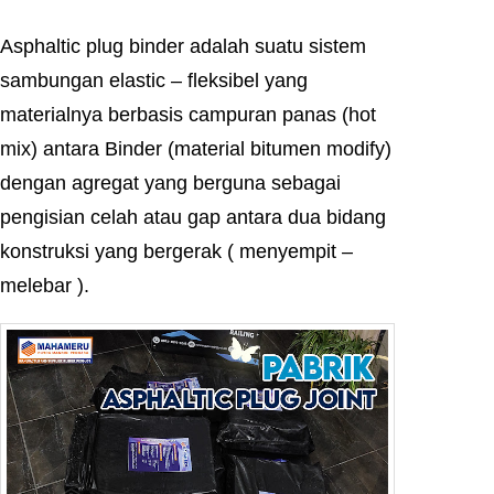
Asphaltic plug binder adalah suatu sistem
sambungan elastic – fleksibel yang
materialnya berbasis campuran panas (hot
mix) antara Binder (material bitumen modify)
dengan agregat yang berguna sebagai
pengisian celah atau gap antara dua bidang
konstruksi yang bergerak ( menyempit –
melebar ).