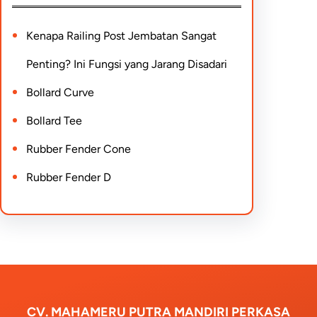
Kenapa Railing Post Jembatan Sangat
Penting? Ini Fungsi yang Jarang Disadari
Bollard Curve
Bollard Tee
Rubber Fender Cone
Rubber Fender D
CV. MAHAMERU PUTRA MANDIRI PERKASA