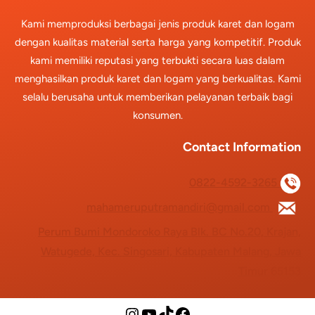
Kami memproduksi berbagai jenis produk karet dan logam
dengan kualitas material serta harga yang kompetitif. Produk
kami memiliki reputasi yang terbukti secara luas dalam
menghasilkan produk karet dan logam yang berkualitas. Kami
selalu berusaha untuk memberikan pelayanan terbaik bagi
konsumen.
Contact Information
0822-4592-3265
mahameruputramandiri@gmail.com
Perum Bumi Mondoroko Raya Blk. BC No.20, Krajan,
Watugede, Kec. Singosari, Kabupaten Malang, Jawa
Timur 65153
Instagram
YouTube
TikTok
Facebook