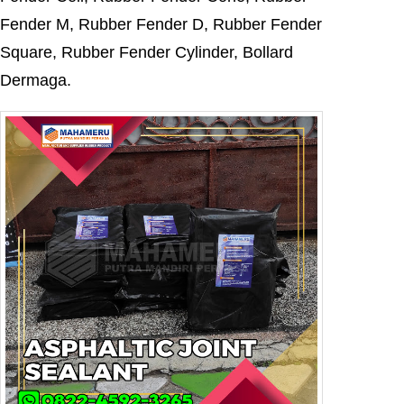
Fender M, Rubber Fender D, Rubber Fender
Square, Rubber Fender Cylinder, Bollard
Dermaga.