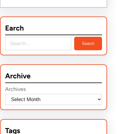
Earch
S
Search
e
a
r
Archive
c
h
Archives
Tags